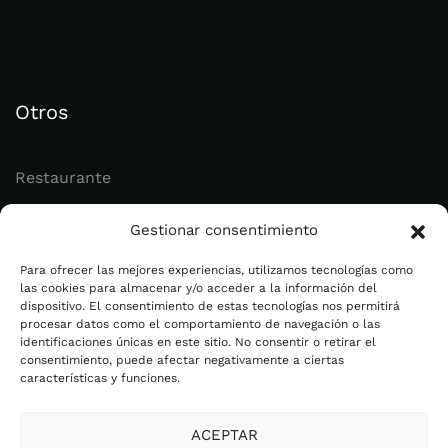
Otros
Restaurante
Juvenil
Gestionar consentimiento
Actualidad
Para ofrecer las mejores experiencias, utilizamos tecnologías como
las cookies para almacenar y/o acceder a la información del
dispositivo. El consentimiento de estas tecnologías nos permitirá
Legal
procesar datos como el comportamiento de navegación o las
identificaciones únicas en este sitio. No consentir o retirar el
consentimiento, puede afectar negativamente a ciertas
Aviso legal
características y funciones.
Política de privacidad
ACEPTAR
Cookies