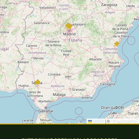
Leaflet
|
©
OpenStreetMap