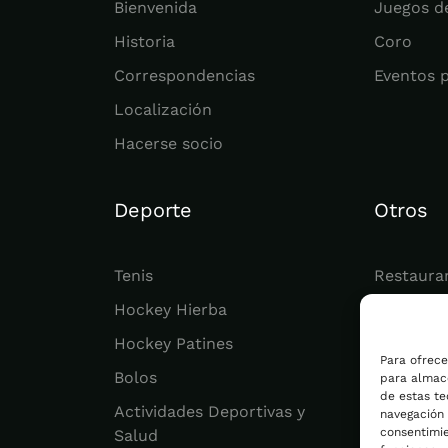
Bienvenida
Juegos d
Historia
Coro
Correspondencias
Eventos 
Localización
Hacerse socio
Deporte
Otros
Tenis
Restaura
Hockey Hierba
Juvenil
Hockey Patines
Actualid
Para ofrece
Bolos
para almace
de estas t
Actividades Deportivas y
navegación o
consentimie
Salud