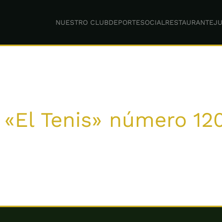
NUESTRO CLUB
DEPORTE
SOCIAL
RESTAURANTE
JU
 «El Tenis» número 12