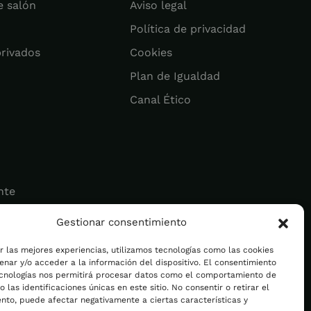
e salón
Aviso legal
Política de privacidad
privados
Cookies
Plan de Igualdad
Canal Ético
nte
Gestionar consentimiento
ad
r las mejores experiencias, utilizamos tecnologías como las cookies
nar y/o acceder a la información del dispositivo. El consentimiento
ecnologías nos permitirá procesar datos como el comportamiento de
 las identificaciones únicas en este sitio. No consentir o retirar el
nto, puede afectar negativamente a ciertas características y