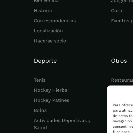
Bienvenida
Juegos d
Historia
Coro
Correspondencias
Eventos 
Localización
Hacerse socio
Deporte
Otros
Tenis
Restaura
Hockey Hierba
Juvenil
Hockey Patines
Actualid
Para ofrece
Bolos
para almace
de estas t
Actividades Deportivas y
navegación o
consentimie
Salud
funciones.