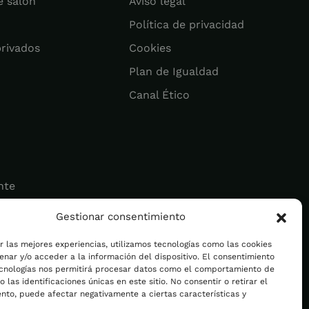
e salón
Aviso legal
Política de privacidad
privados
Cookies
Plan de Igualdad
Canal Ético
nte
Gestionar consentimiento
ad
r las mejores experiencias, utilizamos tecnologías como las cookies
nar y/o acceder a la información del dispositivo. El consentimiento
ecnologías nos permitirá procesar datos como el comportamiento de
 las identificaciones únicas en este sitio. No consentir o retirar el
nto, puede afectar negativamente a ciertas características y