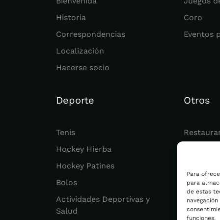
Bienvenida
Juegos d
Historia
Coro
Correspondencias
Eventos 
Localización
Hacerse socio
Deporte
Otros
Tenis
Restaura
Hockey Hierba
Juvenil
Hockey Patines
Actualid
Para ofrece
Bolos
para almace
de estas t
Actividades Deportivas y
navegación o
consentimie
Salud
funciones.