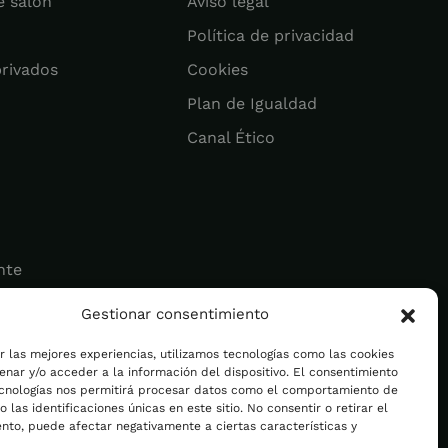
e salón
Aviso legal
Política de privacidad
privados
Cookies
Plan de Igualdad
Canal Ético
nte
Gestionar consentimiento
ad
r las mejores experiencias, utilizamos tecnologías como las cookies
nar y/o acceder a la información del dispositivo. El consentimiento
ecnologías nos permitirá procesar datos como el comportamiento de
 las identificaciones únicas en este sitio. No consentir o retirar el
nto, puede afectar negativamente a ciertas características y