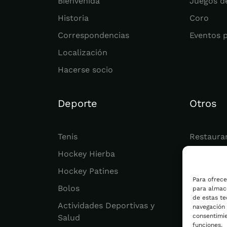
Bienvenida
Juegos d
Historia
Coro
Correspondencias
Eventos 
Localización
Hacerse socio
Deporte
Otros
Tenis
Restaura
Hockey Hierba
Juvenil
Hockey Patines
Actualid
Para ofrece
Bolos
para almace
de estas t
Actividades Deportivas y
navegación o
consentimie
Salud
funciones.