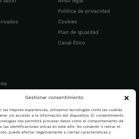
e salón
Aviso legal
Política de privacidad
privados
Cookies
Plan de Igualdad
Canal Ético
nte
Gestionar consentimiento
ad
r las mejores experiencias, utilizamos tecnologías como las cookies
nar y/o acceder a la información del dispositivo. El consentimiento
ecnologías nos permitirá procesar datos como el comportamiento de
 las identificaciones únicas en este sitio. No consentir o retirar el
nto, puede afectar negativamente a ciertas características y