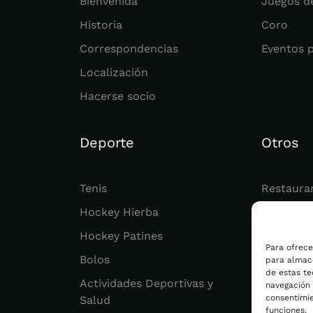
Bienvenida
Juegos d
Historia
Coro
Correspondencias
Eventos 
Localización
Hacerse socio
Deporte
Otros
Tenis
Restaura
Hockey Hierba
Juvenil
Hockey Patines
Actualid
Para ofrece
Bolos
para almace
de estas t
Actividades Deportivas y
navegación o
consentimie
Salud
funciones.