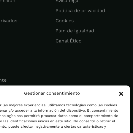
e salón
Aviso legal
Política de privacidad
privados
Cookies
Plan de Igualdad
Canal Ético
nte
Gestionar consentimiento
ad
r las mejores experiencias, utilizamos tecnologías como las cookies
nar y/o acceder a la información del dispositivo. El consentimiento
ecnologías nos permitirá procesar datos como el comportamiento de
 las identificaciones únicas en este sitio. No consentir o retirar el
nto, puede afectar negativamente a ciertas características y