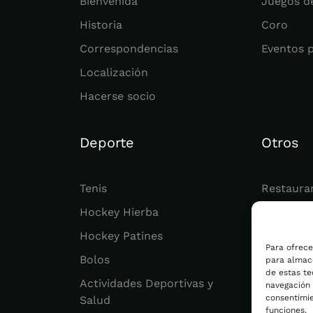
Bienvenida
Juegos d
Historia
Coro
Correspondencias
Eventos 
Localización
Hacerse socio
Deporte
Otros
Tenis
Restaura
Hockey Hierba
Juvenil
Hockey Patines
Actualid
Para ofrece
Bolos
para almace
de estas t
Actividades Deportivas y
navegación o
consentimie
Salud
funciones.