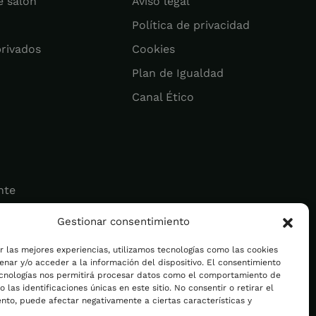
e salón
Aviso legal
Política de privacidad
privados
Cookies
Plan de Igualdad
Canal Ético
nte
Gestionar consentimiento
ad
r las mejores experiencias, utilizamos tecnologías como las cookies
nar y/o acceder a la información del dispositivo. El consentimiento
ecnologías nos permitirá procesar datos como el comportamiento de
 las identificaciones únicas en este sitio. No consentir o retirar el
nto, puede afectar negativamente a ciertas características y