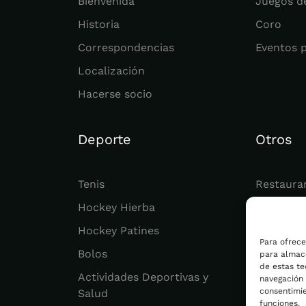
Bienvenida
Juegos d
Historia
Coro
Correspondencias
Eventos 
Localización
Hacerse socio
Deporte
Otros
Tenis
Restaura
Hockey Hierba
Juvenil
Hockey Patines
Actualid
Para ofrece
Bolos
para almace
de estas t
Actividades Deportivas y
navegación o
consentimie
Salud
funciones.