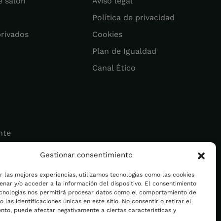
e salón
Aviso legal
Política de privacidad
privados
Cookies
Plan de Igualdad
Canal Ético
nte
Gestionar consentimiento
ad
r las mejores experiencias, utilizamos tecnologías como las cookies
nar y/o acceder a la información del dispositivo. El consentimiento
ecnologías nos permitirá procesar datos como el comportamiento de
 las identificaciones únicas en este sitio. No consentir o retirar el
nto, puede afectar negativamente a ciertas características y