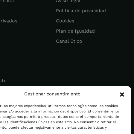
e salón
Aviso legal
Política de privacidad
privados
Cookies
Plan de Igualdad
Canal Ético
nte
Gestionar consentimiento
ad
r las mejores experiencias, utilizamos tecnologías como las cookies
nar y/o acceder a la información del dispositivo. El consentimiento
ecnologías nos permitirá procesar datos como el comportamiento de
 las identificaciones únicas en este sitio. No consentir o retirar el
nto, puede afectar negativamente a ciertas características y