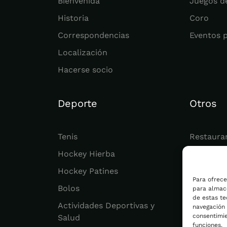
Bienvenida
Juegos d
Historia
Coro
Correspondencias
Eventos 
Localización
Hacerse socio
Deporte
Otros
Tenis
Restaura
Hockey Hierba
Juvenil
Hockey Patines
Actualid
Para ofrece
Bolos
para almace
de estas t
Actividades Deportivas y
navegación o
consentimie
Salud
funciones.