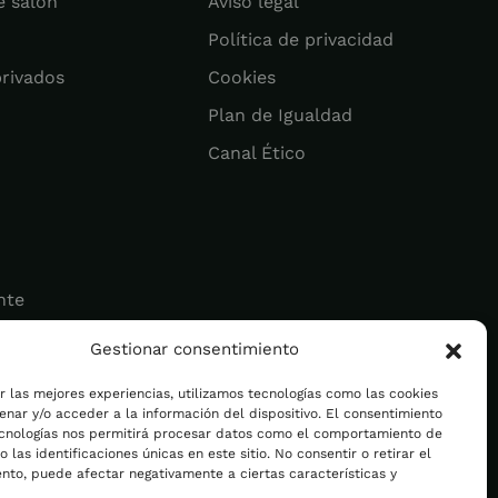
e salón
Aviso legal
Política de privacidad
privados
Cookies
Plan de Igualdad
Canal Ético
nte
Gestionar consentimiento
ad
r las mejores experiencias, utilizamos tecnologías como las cookies
nar y/o acceder a la información del dispositivo. El consentimiento
ecnologías nos permitirá procesar datos como el comportamiento de
 las identificaciones únicas en este sitio. No consentir o retirar el
nto, puede afectar negativamente a ciertas características y