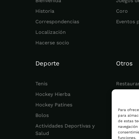
Bienvenida
Juegos d
Historia
Coro
Correspondencias
Eventos 
Localización
Hacerse socio
Deporte
Otros
Tenis
Restaura
Hockey Hierba
Juvenil
Hockey Patines
Actualid
Para ofrece
Bolos
para almace
de estas t
Actividades Deportivas y
navegación o
consentimie
Salud
funciones.