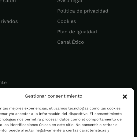
e salón
Aviso legal
Política de privacidad
privados
Cookies
Plan de Igualdad
Canal Ético
nte
Gestionar consentimiento
ad
r las mejores experiencias, utilizamos tecnologías como las cookies
nar y/o acceder a la información del dispositivo. El consentimiento
ecnologías nos permitirá procesar datos como el comportamiento de
 las identificaciones únicas en este sitio. No consentir o retirar el
nto, puede afectar negativamente a ciertas características y