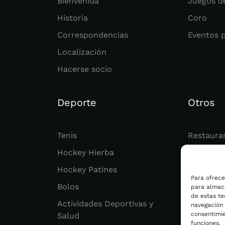
Bienvenida
Juegos d
Historia
Coro
Correspondencias
Eventos 
Localización
Hacerse socio
Deporte
Otros
Tenis
Restaura
Hockey Hierba
Juvenil
Hockey Patines
Actualid
Para ofrece
Bolos
para almace
de estas t
Actividades Deportivas y
navegación o
consentimie
Salud
funciones.