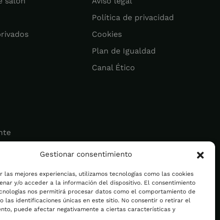
e salón
Aviso legal
Política de privacidad
privados
Cookies
Plan de Igualdad
Canal Ético
nte
Gestionar consentimiento
ad
r las mejores experiencias, utilizamos tecnologías como las cookies
nar y/o acceder a la información del dispositivo. El consentimiento
ecnologías nos permitirá procesar datos como el comportamiento de
 las identificaciones únicas en este sitio. No consentir o retirar el
nto, puede afectar negativamente a ciertas características y