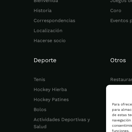
Bienvenida
Juegos d
Historia
Coro
Correspondencias
Eventos 
Localización
Hacerse socio
Deporte
Otros
Tenis
Restaura
Hockey Hierba
Juvenil
Hockey Patines
Actualid
Para ofrece
Bolos
para almace
de estas t
Actividades Deportivas y
navegación o
consentimie
Salud
funciones.