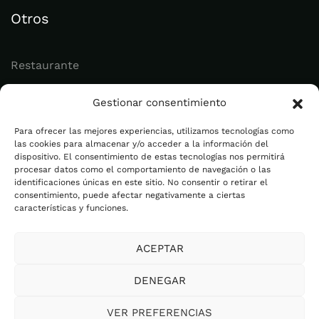
Otros
Restaurante
Juvenil
Gestionar consentimiento
Actualidad
Para ofrecer las mejores experiencias, utilizamos tecnologías como
las cookies para almacenar y/o acceder a la información del
dispositivo. El consentimiento de estas tecnologías nos permitirá
Legal
procesar datos como el comportamiento de navegación o las
identificaciones únicas en este sitio. No consentir o retirar el
consentimiento, puede afectar negativamente a ciertas
Aviso legal
características y funciones.
Política de privacidad
ACEPTAR
Cookies
Plan de Igualdad
DENEGAR
Canal Ético
VER PREFERENCIAS