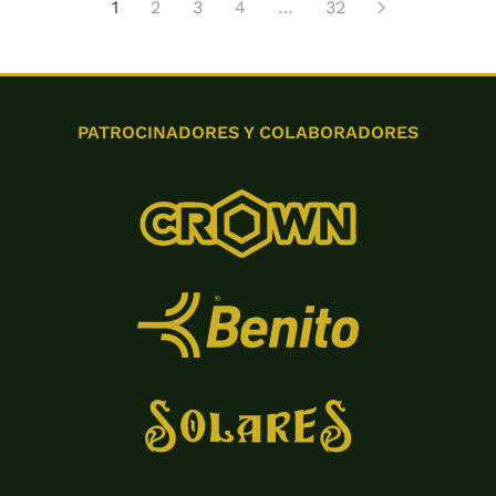
1
2
3
4
…
32
PATROCINADORES Y COLABORADORES