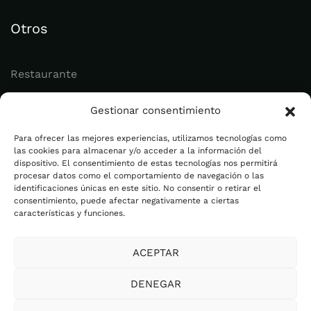
Otros
Restaurante
Juvenil
Gestionar consentimiento
Actualidad
Para ofrecer las mejores experiencias, utilizamos tecnologías como
las cookies para almacenar y/o acceder a la información del
dispositivo. El consentimiento de estas tecnologías nos permitirá
Legal
procesar datos como el comportamiento de navegación o las
identificaciones únicas en este sitio. No consentir o retirar el
consentimiento, puede afectar negativamente a ciertas
Aviso legal
características y funciones.
Política de privacidad
ACEPTAR
Cookies
Plan de Igualdad
DENEGAR
Canal Ético