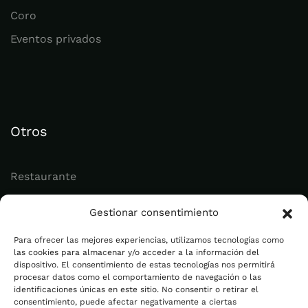
Coro
Eventos privados
Otros
Restaurante
Juvenil
Gestionar consentimiento
Actualidad
Para ofrecer las mejores experiencias, utilizamos tecnologías como
las cookies para almacenar y/o acceder a la información del
dispositivo. El consentimiento de estas tecnologías nos permitirá
Legal
procesar datos como el comportamiento de navegación o las
identificaciones únicas en este sitio. No consentir o retirar el
consentimiento, puede afectar negativamente a ciertas