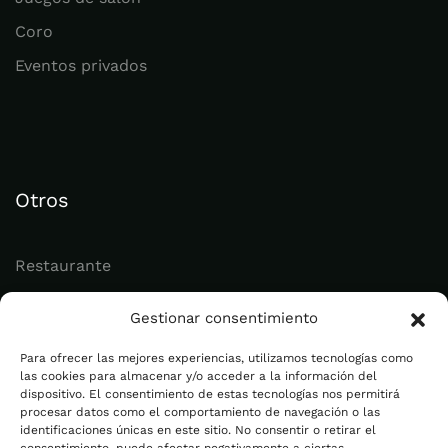
Coro
Eventos privados
Otros
Restaurante
Juvenil
Gestionar consentimiento
Actualidad
Para ofrecer las mejores experiencias, utilizamos tecnologías como
las cookies para almacenar y/o acceder a la información del
dispositivo. El consentimiento de estas tecnologías nos permitirá
Legal
procesar datos como el comportamiento de navegación o las
identificaciones únicas en este sitio. No consentir o retirar el