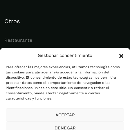
Otros
Restaurante
Juvenil
Gestionar consentimiento
Actualidad
Para ofrecer las mejores experiencias, utilizamos tecnologías como
las cookies para almacenar y/o acceder a la información del
dispositivo. El consentimiento de estas tecnologías nos permitirá
Legal
procesar datos como el comportamiento de navegación o las
identificaciones únicas en este sitio. No consentir o retirar el
consentimiento, puede afectar negativamente a ciertas
Aviso legal
características y funciones.
Política de privacidad
ACEPTAR
Cookies
Plan de Igualdad
DENEGAR