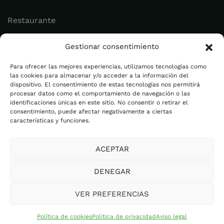
Restaurante
Juvenil
Gestionar consentimiento
Actualidad
Para ofrecer las mejores experiencias, utilizamos tecnologías como
las cookies para almacenar y/o acceder a la información del
dispositivo. El consentimiento de estas tecnologías nos permitirá
Legal
procesar datos como el comportamiento de navegación o las
identificaciones únicas en este sitio. No consentir o retirar el
consentimiento, puede afectar negativamente a ciertas
Aviso legal
características y funciones.
Política de privacidad
ACEPTAR
Cookies
Plan de Igualdad
DENEGAR
Canal Ético
VER PREFERENCIAS
Política de cookies
Política de privacidad
Aviso legal