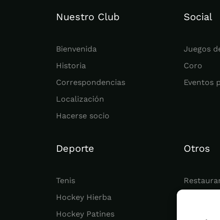
Nuestro Club
Social
Bienvenida
Juegos d
Historia
Coro
Correspondencias
Eventos 
Localización
Hacerse socio
Deporte
Otros
Tenis
Restaura
Hockey Hierba
Juvenil
Hockey Patines
Actualid