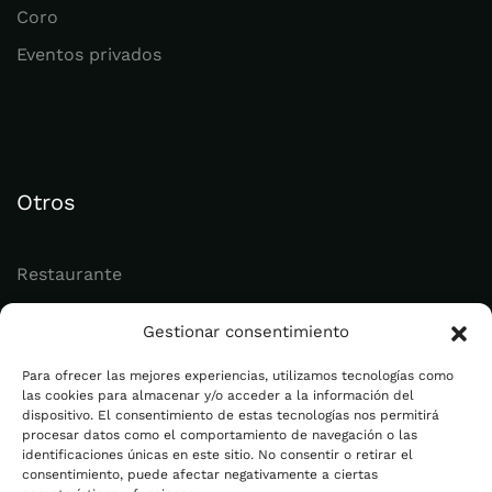
Coro
Eventos privados
Otros
Restaurante
Juvenil
Gestionar consentimiento
Actualidad
Para ofrecer las mejores experiencias, utilizamos tecnologías como
las cookies para almacenar y/o acceder a la información del
dispositivo. El consentimiento de estas tecnologías nos permitirá
Legal
procesar datos como el comportamiento de navegación o las
identificaciones únicas en este sitio. No consentir o retirar el
consentimiento, puede afectar negativamente a ciertas