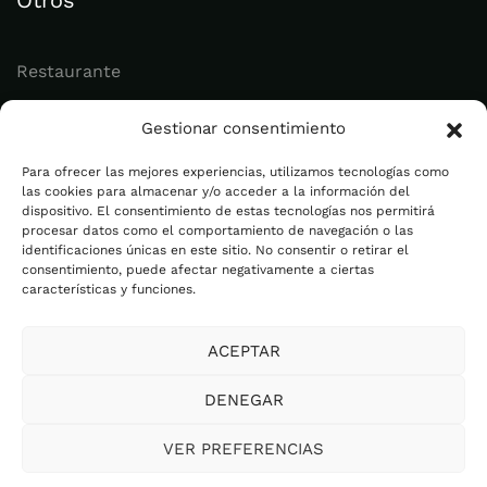
Otros
Restaurante
Juvenil
Gestionar consentimiento
Actualidad
Para ofrecer las mejores experiencias, utilizamos tecnologías como
las cookies para almacenar y/o acceder a la información del
dispositivo. El consentimiento de estas tecnologías nos permitirá
Legal
procesar datos como el comportamiento de navegación o las
identificaciones únicas en este sitio. No consentir o retirar el
consentimiento, puede afectar negativamente a ciertas
Aviso legal
características y funciones.
Política de privacidad
ACEPTAR
Cookies
Plan de Igualdad
DENEGAR
Canal Ético
VER PREFERENCIAS