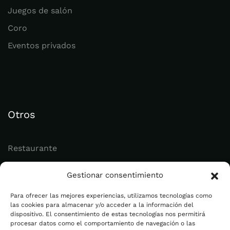
Juegos de salón
Coro
Eventos privados
Otros
Restaurante
Juvenil
Gestionar consentimiento
Actualidad
Para ofrecer las mejores experiencias, utilizamos tecnologías como
las cookies para almacenar y/o acceder a la información del
dispositivo. El consentimiento de estas tecnologías nos permitirá
Legal
procesar datos como el comportamiento de navegación o las