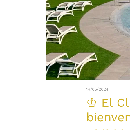
14/05/2024
♔ El Cl
bienven