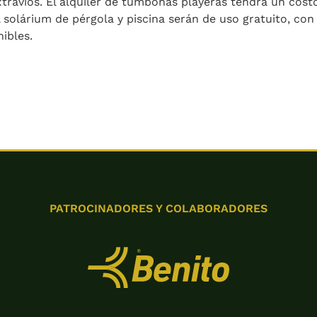
travíos. El alquiler de tumbonas playeras tendrá un cost
l solárium de pérgola y piscina serán de uso gratuito, c
ibles.
PATROCINADORES Y COLABORADORES