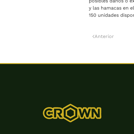
posibles daños o ex
y las hamacas en e
150 unidades dispon
Anterior