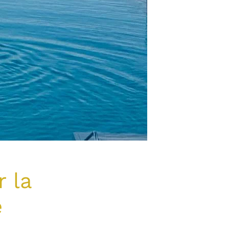
r la
e