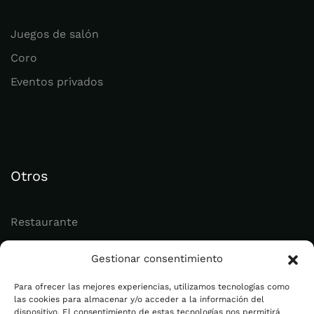
Juegos de salón
Coro
Eventos privados
Otros
Restaurante
Juvenil
Gestionar consentimiento
Actualidad
Para ofrecer las mejores experiencias, utilizamos tecnologías como
las cookies para almacenar y/o acceder a la información del
dispositivo. El consentimiento de estas tecnologías nos permitirá