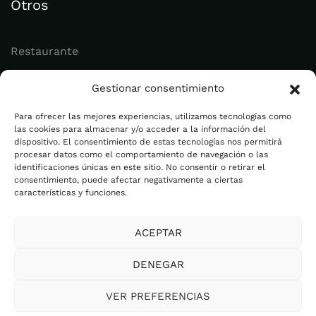
Otros
Restaurante
Juvenil
Gestionar consentimiento
Actualidad
Para ofrecer las mejores experiencias, utilizamos tecnologías como
las cookies para almacenar y/o acceder a la información del
dispositivo. El consentimiento de estas tecnologías nos permitirá
Legal
procesar datos como el comportamiento de navegación o las
identificaciones únicas en este sitio. No consentir o retirar el
consentimiento, puede afectar negativamente a ciertas
Aviso legal
características y funciones.
Política de privacidad
ACEPTAR
Cookies
Plan de Igualdad
DENEGAR
Canal Ético
VER PREFERENCIAS