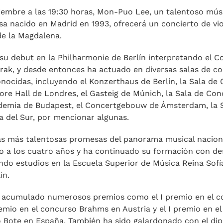
ciembre a las 19:30 horas, Mon-Puo Lee, un talentoso mú
sa nacido en Madrid en 1993, ofrecerá un concierto de vio
de la Magdalena.
 su debut en la Philharmonie de Berlín interpretando el C
rak, y desde entonces ha actuado en diversas salas de co
ocidas, incluyendo el Konzerthaus de Berlín, la Sala de 
re Hall de Londres, el Gasteig de Múnich, la Sala de Con
demia de Budapest, el Concertgebouw de Ámsterdam, la S
 del Sur, por mencionar algunas.
as más talentosas promesas del panorama musical nacion
lo a los cuatro años y ha continuado su formación con d
ndo estudios en la Escuela Superior de Música Reina Sofía
ín.
 acumulado numerosos premios como el I premio en el 
premio en el concurso Brahms en Austria y el I premio en e
o Bote en España. También ha sido galardonado con el di