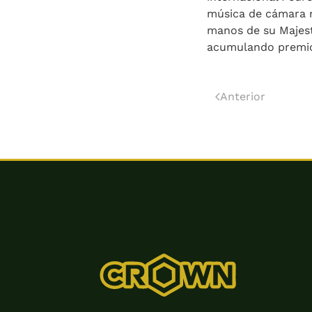
música de cámara m
manos de su Majest
acumulando premios
Anterior