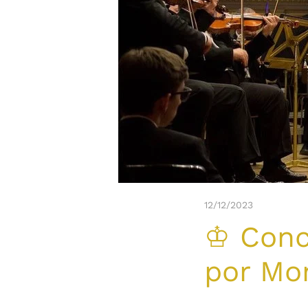
12/12/2023
♔ Conci
por Mo