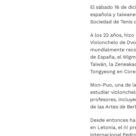
El sábado 16 de di
española y taiwane
Sociedad de Tenis 
A los 22 años, hizo
Violonchelo de Dvo
mundialmente recon
de España, el Wigmo
Taiwán, la Zeneaka
Tongyeong en Corea
Mon-Puo, una de l
estudiar violonche
profesores, incluye
de las Artes de Berl
Desde entonces ha
en Letonia, el III 
internacional Pedr