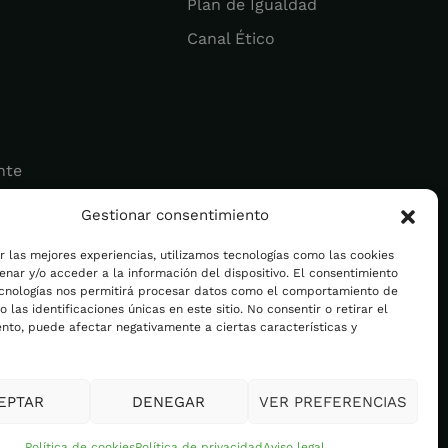
Plan de Igualdad
Canal Ético
nte
Gestionar consentimiento
ad
r las mejores experiencias, utilizamos tecnologías como las cookies
nar y/o acceder a la información del dispositivo. El consentimiento
ecnologías nos permitirá procesar datos como el comportamiento de
 las identificaciones únicas en este sitio. No consentir o retirar el
nto, puede afectar negativamente a ciertas características y
EPTAR
DENEGAR
VER PREFERENCIAS
Política de cookies
Política de privacidad
Aviso legal