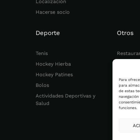
Localización
Hacerse socio
Deporte
Otros
Tenis
Restaura
Hockey Hierba
Juvenil
Hockey Patines
Actualid
Para ofrece
Bolos
para almace
de estas t
Actividades Deportivas y
navegación o
consentimie
Salud
funciones.
AC