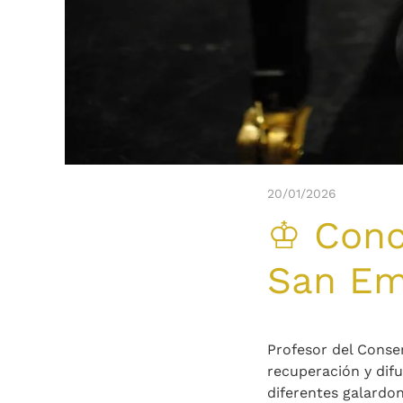
20/01/2026
♔ Conci
San Em
Profesor del Conser
recuperación y difu
diferentes galardon