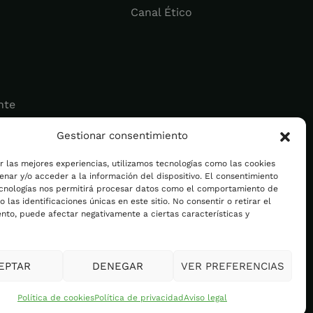
Canal Ético
nte
Gestionar consentimiento
ad
r las mejores experiencias, utilizamos tecnologías como las cookies
nar y/o acceder a la información del dispositivo. El consentimiento
ecnologías nos permitirá procesar datos como el comportamiento de
 las identificaciones únicas en este sitio. No consentir o retirar el
nto, puede afectar negativamente a ciertas características y
EPTAR
DENEGAR
VER PREFERENCIAS
Política de cookies
Política de privacidad
Aviso legal