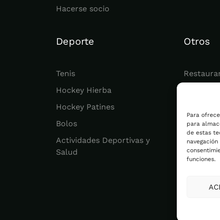
Hacerse socio
Deporte
Otros
Tenis
Restaura
Hockey Hierba
Juvenil
Hockey Patines
Actualid
Para ofrece
Bolos
para almace
de estas t
Actividades Deportivas y
navegación o
consentimie
Salud
funciones.
AC