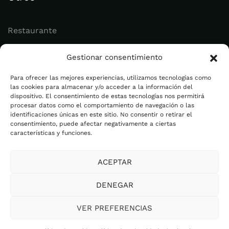
Restaurante
Juvenil
Gestionar consentimiento
Actualidad
Para ofrecer las mejores experiencias, utilizamos tecnologías como
las cookies para almacenar y/o acceder a la información del
dispositivo. El consentimiento de estas tecnologías nos permitirá
Legal
procesar datos como el comportamiento de navegación o las
identificaciones únicas en este sitio. No consentir o retirar el
consentimiento, puede afectar negativamente a ciertas
Aviso legal
características y funciones.
Política de privacidad
ACEPTAR
Cookies
Plan de Igualdad
DENEGAR
Canal Ético
VER PREFERENCIAS