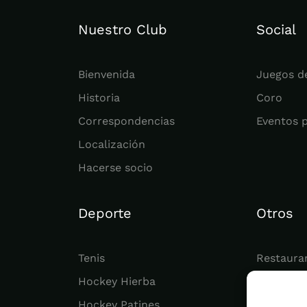
Nuestro Club
Social
Bienvenida
Juegos d
Historia
Coro
Correspondencias
Eventos 
Localización
Hacerse socio
Deporte
Otros
Tenis
Restaura
Hockey Hierba
Juvenil
Hockey Patines
Actualid