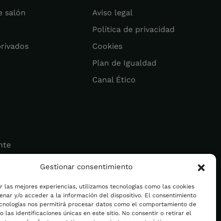
e salón
Aviso legal
Política de privacidad
privados
Cookies
Plan de Igualdad
Canal Ético
nte
Gestionar consentimiento
ad
r las mejores experiencias, utilizamos tecnologías como las cookies
nar y/o acceder a la información del dispositivo. El consentimiento
ecnologías nos permitirá procesar datos como el comportamiento de
 las identificaciones únicas en este sitio. No consentir o retirar el