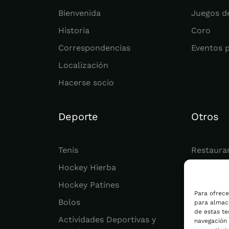
Bienvenida
Juegos d
Historia
Coro
Correspondencias
Eventos 
Localización
Hacerse socio
Deporte
Otros
Tenis
Restaura
Hockey Hierba
Juvenil
Hockey Patines
Actualid
Para ofrece
Bolos
para almace
de estas t
Actividades Deportivas y
navegación o