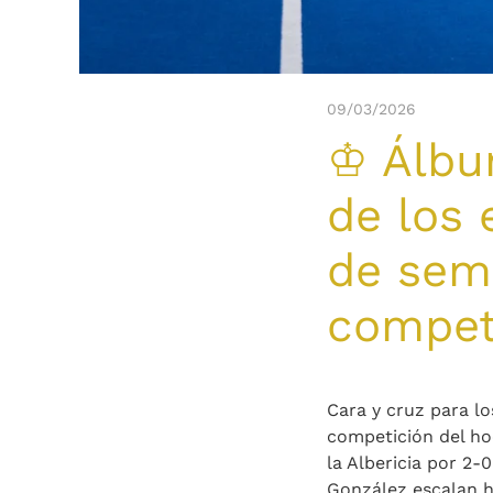
09/03/2026
♔ Álbum
de los 
de sem
compet
Cara y cruz para l
competición del ho
la Albericia por 2-0
González escalan ha