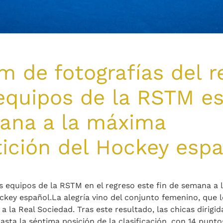
 de fotografías del r
equipos de la RSTM es
ana a la máxima
ición del Hockey espa
os equipos de la RSTM en el regreso este fin de semana a
ckey español.La alegría vino del conjunto femenino, que 
 a la Real Sociedad. Tras este resultado, las chicas dirigi
sta la séptima posición de la clasificación, con 14 punto