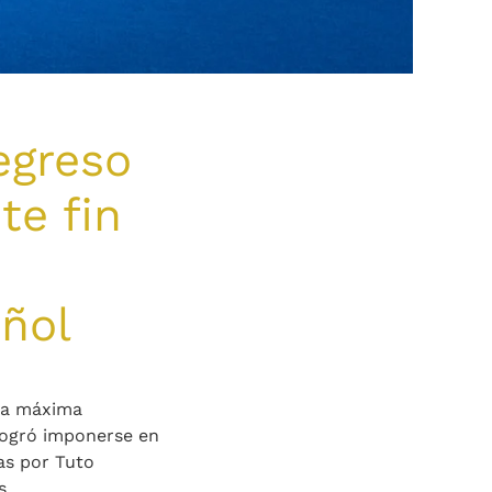
egreso
te fin
ñol
 la máxima
logró imponerse en
das por Tuto
s.