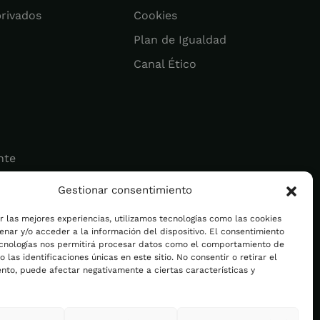
privados
Cookies
Plan de Igualdad
Canal Ético
nte
Gestionar consentimiento
ad
r las mejores experiencias, utilizamos tecnologías como las cookies
nar y/o acceder a la información del dispositivo. El consentimiento
ecnologías nos permitirá procesar datos como el comportamiento de
 las identificaciones únicas en este sitio. No consentir o retirar el
nto, puede afectar negativamente a ciertas características y