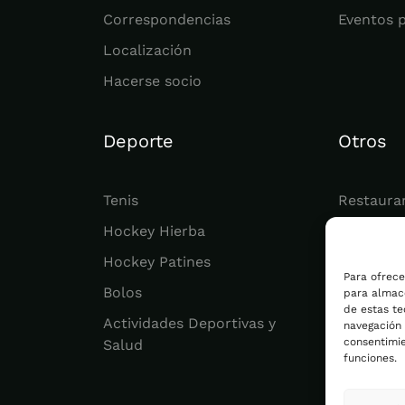
Correspondencias
Eventos 
Localización
Hacerse socio
Deporte
Otros
Tenis
Restaura
Hockey Hierba
Juvenil
Hockey Patines
Actualid
Para ofrece
Bolos
para almace
de estas t
Actividades Deportivas y
navegación o
consentimie
Salud
funciones.