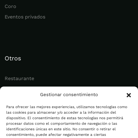
Coro
Eventos privados
Otros
Restaurante
Juvenil
Gestionar consentimiento
Actualidad
Para ofrecer las mejores experiencias, utilizamos tecnologías como
las cookies para almacenar y/o acceder a la información del
dispositivo. El consentimiento de estas tecnologías nos permitirá
Legal
procesar datos como el comportamiento de navegación o las
identificaciones únicas en este sitio. No consentir o retirar el
consentimiento, puede afectar negativamente a ciertas