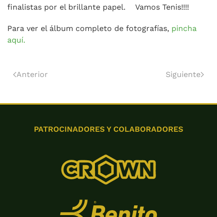
finalistas por el brillante papel. Vamos Tenis!!!!
Para ver el álbum completo de fotografías,
pincha
aquí.
Anterior
Siguiente
PATROCINADORES Y COLABORADORES