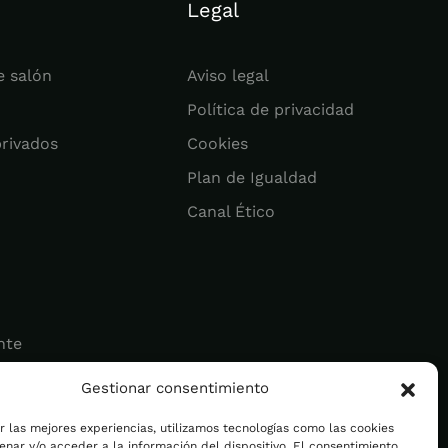
Legal
e salón
Aviso legal
Política de privacidad
privados
Cookies
Plan de Igualdad
Canal Ético
nte
Gestionar consentimiento
ad
r las mejores experiencias, utilizamos tecnologías como las cookies
nar y/o acceder a la información del dispositivo. El consentimiento