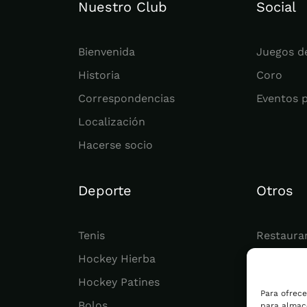
Nuestro Club
Social
Bienvenida
Juegos d
Historia
Coro
Correspondencias
Eventos 
Localización
Hacerse socio
Deporte
Otros
Tenis
Restaura
Hockey Hierba
Juvenil
Hockey Patines
Actualid
Para ofrece
Bolos
para almace