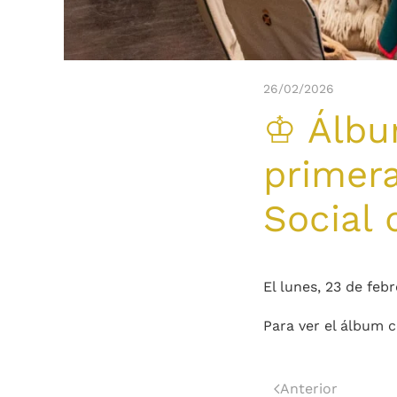
26/02/2026
♔ Álbum
primer
Social
El lunes, 23 de fe
Para ver el álbum 
Anterior