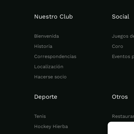
Nuestro Club
Social
Bienvenida
Juegos d
Historia
Coro
Correspondencias
Eventos 
Localización
Hacerse socio
Deporte
Otros
Tenis
Restaura
Hockey Hierba
Juvenil