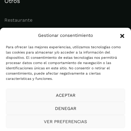
Otros
Restaurante
Juvenil
Gestionar consentimiento
Actualidad
Para ofrecer las mejores experiencias, utilizamos tecnologías como
las cookies para almacenar y/o acceder a la información del
dispositivo. El consentimiento de estas tecnologías nos permitirá
Legal
procesar datos como el comportamiento de navegación o las
identificaciones únicas en este sitio. No consentir o retirar el
consentimiento, puede afectar negativamente a ciertas
Aviso legal
características y funciones.
Política de privacidad
ACEPTAR
Cookies
Plan de Igualdad
DENEGAR
Canal Ético
VER PREFERENCIAS