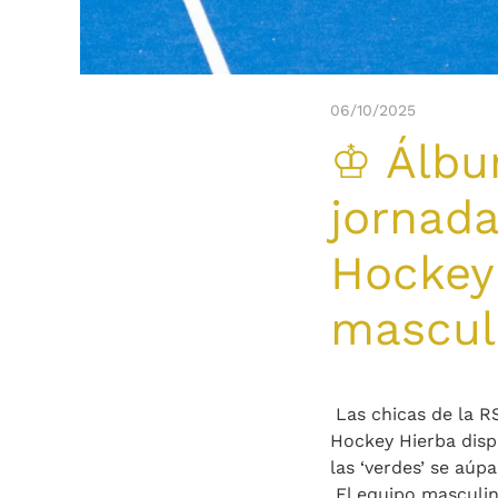
06/10/2025
♔ Álbum
jornada
Hockey
mascul
Las chicas de la RS
Hockey Hierba dispu
las ‘verdes’ se aúp
El equipo masculin