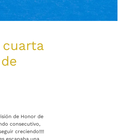
 cuarta
 de
visión de Honor de
undo consecutivo,
seguir creciendo!!!!
les escapaba una