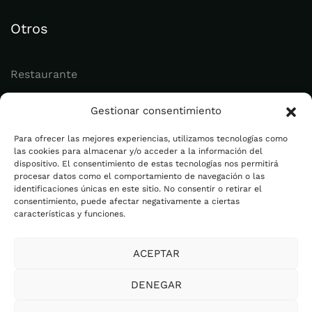
Otros
Restaurante
Juvenil
Gestionar consentimiento
Actualidad
Para ofrecer las mejores experiencias, utilizamos tecnologías como
las cookies para almacenar y/o acceder a la información del
dispositivo. El consentimiento de estas tecnologías nos permitirá
Legal
procesar datos como el comportamiento de navegación o las
identificaciones únicas en este sitio. No consentir o retirar el
consentimiento, puede afectar negativamente a ciertas
Aviso legal
características y funciones.
Política de privacidad
ACEPTAR
Cookies
Plan de Igualdad
DENEGAR
Canal Ético