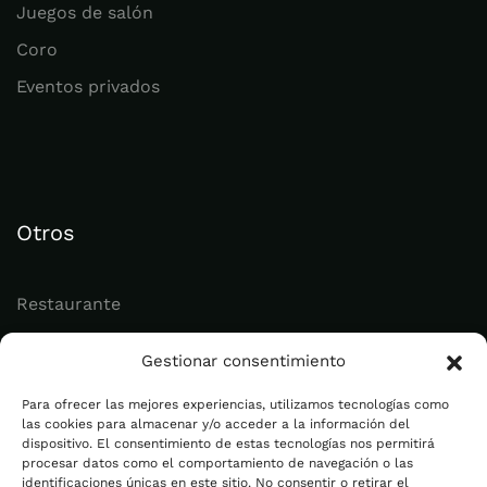
Juegos de salón
Coro
Eventos privados
Otros
Restaurante
Juvenil
Gestionar consentimiento
Actualidad
Para ofrecer las mejores experiencias, utilizamos tecnologías como
las cookies para almacenar y/o acceder a la información del
dispositivo. El consentimiento de estas tecnologías nos permitirá
Legal
procesar datos como el comportamiento de navegación o las
identificaciones únicas en este sitio. No consentir o retirar el